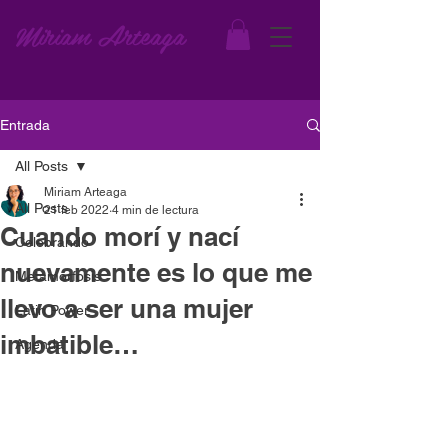
Miriam Arteaga
Entrada
All Posts
Miriam Arteaga
All Posts
21 feb 2022
4 min de lectura
Cuando morí y nací
Celebrando
nuevamente es lo que me
Metamorfosis
llevo a ser una mujer
Latin Power
imbatible…
Agenda