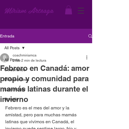
Miriam Arteaga
Entrada
All Posts
coachmiriamca
All Posts
2 feb
2 min de lectura
Febrero en Canadá: amor
Celebrando
propio y comunidad para
Metamorfosis
mamás latinas durante el
Latin Power
invierno
Agenda
Febrero es el mes del amor y la 
amistad, pero para muchas mamás 
latinas que vivimos en Canadá, el 
invierno puede sentirse largo, frío y 