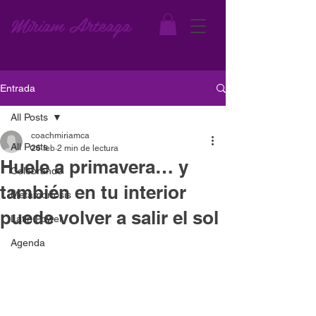
Miriam Arteaga
Entrada
All Posts
coachmiriamca
All Posts
26 feb
2 min de lectura
Huele a primavera… y
Celebrando
también en tu interior
Metamorfosis
puede volver a salir el sol
Latin Power
Agenda