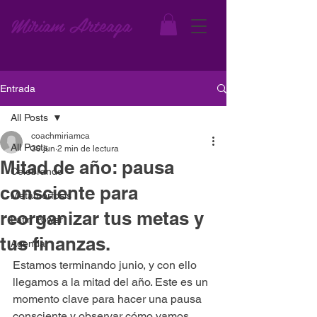
Miriam Arteaga
Entrada
All Posts
coachmiriamca
All Posts
30 jun
2 min de lectura
Mitad de año: pausa
Celebrando
consciente para
Metamorfosis
reorganizar tus metas y
Latin Power
tus finanzas.
Agenda
Estamos terminando junio, y con ello 
llegamos a la mitad del año. Este es un 
momento clave para hacer una pausa 
consciente y observar cómo vamos 