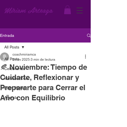
Miriam Arteaga
Entrada
All Posts
coachmiriamca
All Posts
3 nov 2025
3 min de lectura
🍂 Noviembre: Tiempo de
Celebrando
Cuidarte, Reflexionar y
Metamorfosis
Prepararte para Cerrar el
Latin Power
Año con Equilibrio
Agenda