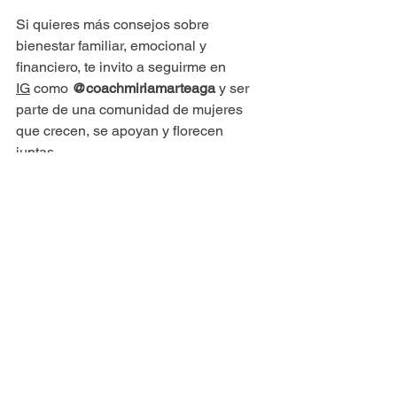
Si quieres más consejos sobre 
bienestar familiar, emocional y 
financiero, te invito a seguirme en 
IG
 como 
@coachmiriamarteaga
 y ser 
parte de una comunidad de mujeres 
que crecen, se apoyan y florecen 
juntas.
Click Me
Ver todo
Entradas recientes