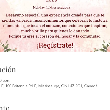
ación
00 p.m.
d E, 100 Britannia Rd E, Mississauga, ON L4Z 2G1, Canadá
nto