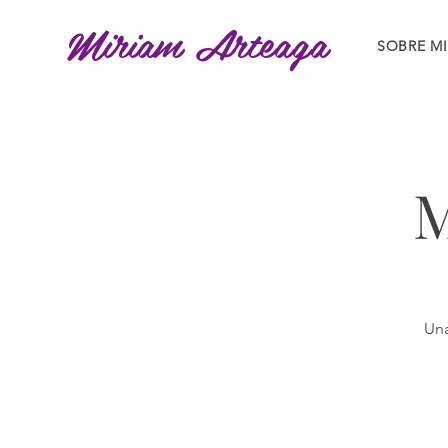
Miriam Arteaga
SOBRE MI
M
Una