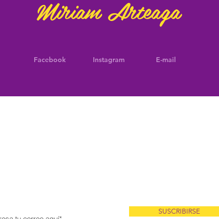
Miriam Arteaga
Facebook
Instagram
E-mail
¡No te pierdas de las últimas
noticias!
scríbete a mis noticias entérate antes que nadie sobre eventos,
productos a la venta y más!
SUSCRIBIRSE