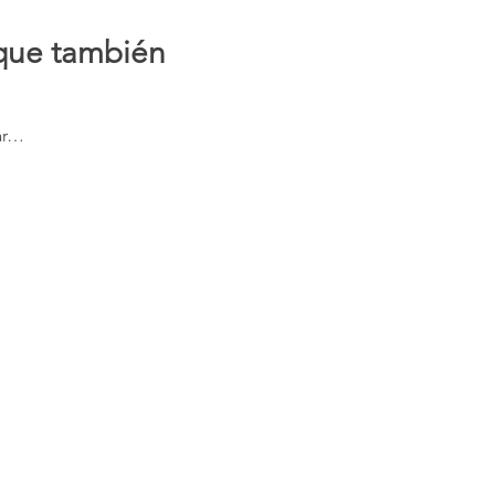
 que también 
ar…