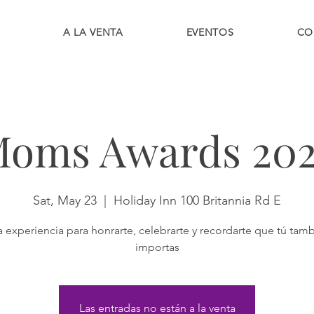
A LA VENTA
EVENTOS
CO
oms Awards 20
Sat, May 23
  |  
Holiday Inn 100 Britannia Rd E
 experiencia para honrarte, celebrarte y recordarte que tú tam
importas
Las entradas no están a la venta