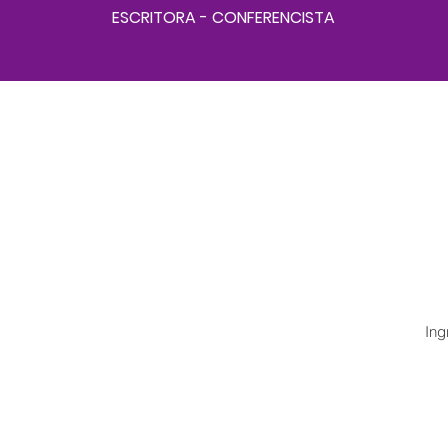
ESCRITORA - CONFERENCISTA
¡Su
Miriam A