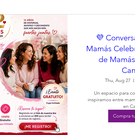
💜 Convers
Mamás Celeb
de Mamás 
Ca
Thu, Aug 27
Un espacio para com
inspirarnos entre mamá
en C
Compra tu