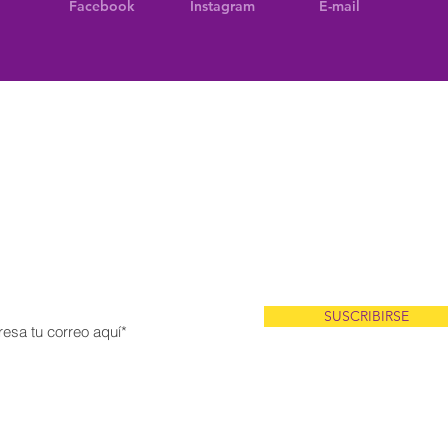
Facebook
Instagram
E-mail
¡No te pierdas de las últimas
noticias!
scríbete a mis noticias entérate antes que nadie sobre eventos,
productos a la venta y más!
SUSCRIBIRSE
rteaga © 2025 Todos los derechos
reservados. Diseño
RedPop C