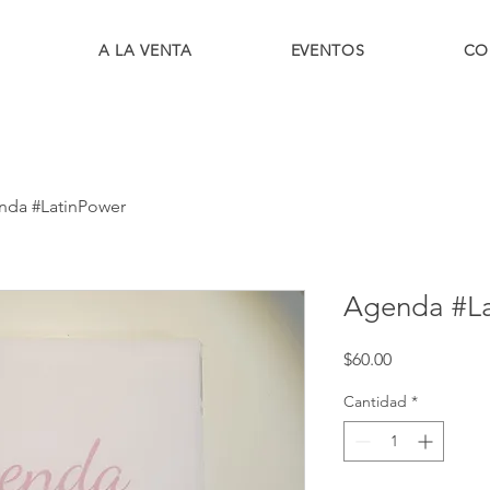
A LA VENTA
EVENTOS
CO
nda #LatinPower
Agenda #La
Precio
$60.00
Cantidad
*