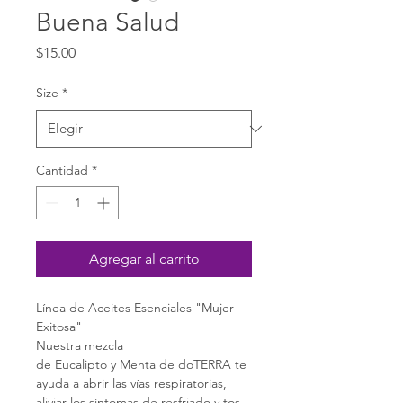
Buena Salud
Precio
$15.00
Size
*
Cantidad
*
Agregar al carrito
Línea de Aceites Esenciales "Mujer 
Exitosa"  
Nuestra mezcla 
de Eucalipto y Menta de doTERRA te 
ayuda a abrir las vías respiratorias, 
aliviar los síntomas de resfriado y tos, 