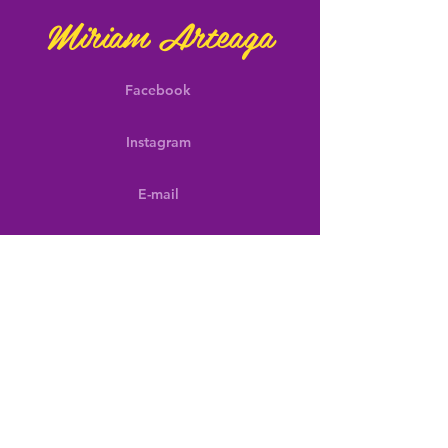
Miriam Arteaga
Facebook
Instagram
E-mail
¡No te pierdas de las
últimas noticias!
¡Suscríbete a mis noticias entérate antes que
nadie sobre eventos, productos a la venta y
más!