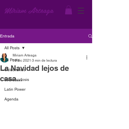
Miriam Arteaga
Entrada
All Posts
Miriam Arteaga
All Posts
19 dic 2021
3 min de lectura
La Navidad lejos de
Celebrando
casa...
Metamorfosis
Latin Power
Agenda