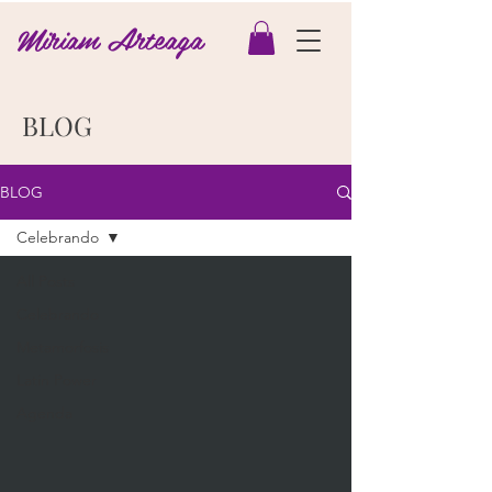
Miriam Arteaga
BLOG
BLOG
Celebrando
All Posts
Celebrando
Metamorfosis
Latin Power
Agenda