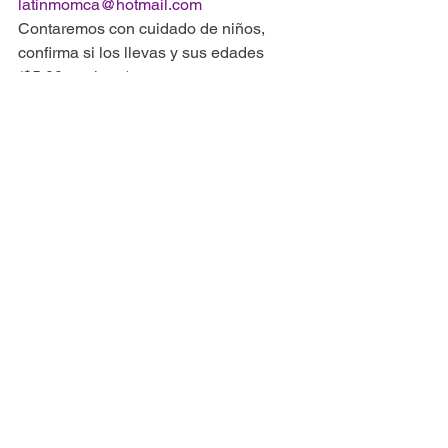
latinmomca@hotmail.com
Contaremos con cuidado de niños, 
confirma si los llevas y sus edades 
($5.00 por hora)
Ver todo
Entradas recientes