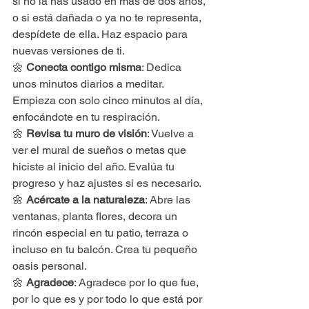
si no la has usado en más de dos años, 
o si está dañada o ya no te representa, 
despídete de ella. Haz espacio para 
nuevas versiones de ti.
🌼 
Conecta contigo misma
: Dedica 
unos minutos diarios a meditar. 
Empieza con solo cinco minutos al día, 
enfocándote en tu respiración.
🌼 
Revisa tu muro de visión
: Vuelve a 
ver el mural de sueños o metas que 
hiciste al inicio del año. Evalúa tu 
progreso y haz ajustes si es necesario.
🌼 
Acércate a la naturaleza
: Abre las 
ventanas, planta flores, decora un 
rincón especial en tu patio, terraza o 
incluso en tu balcón. Crea tu pequeño 
oasis personal.
🌼 
Agradece
: Agradece por lo que fue, 
por lo que es y por todo lo que está por 