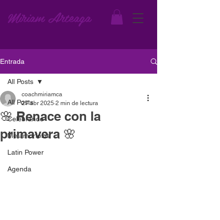
Miriam Arteaga
Entrada
All Posts
coachmiriamca
All Posts
27 abr 2025
2 min de lectura
🌸 Renace con la
Celebrando
primavera 🌸
Metamorfosis
Latin Power
Agenda