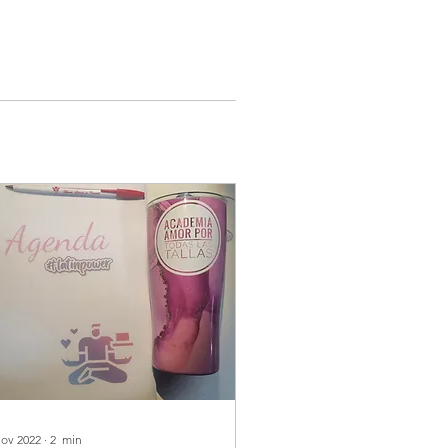
nov 2022
∙
2
min