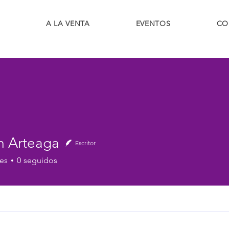
A LA VENTA
EVENTOS
CO
m Arteaga
Escritor
es
0
seguidos