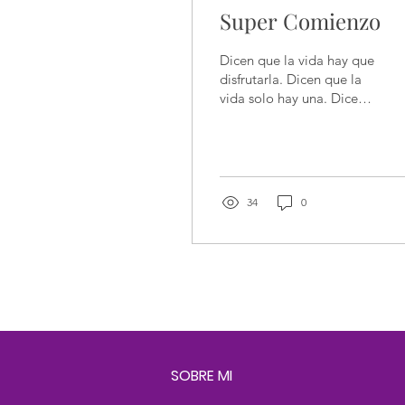
Super Comienzo
Dicen que la vida hay que
disfrutarla. Dicen que la
vida solo hay una. Dicen
que las oportunidades se
dan solo una vez en la
vida. Pienso...
34
0
SOBRE MI