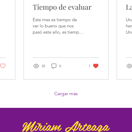
Tiempo de evaluar
L
Este mes es tiempo de
Un
ver lo bueno que nos
he
pasó este año, es tiempo
Un
de evaluar y ver lo que
que
aprendimos, lo que
nue
parece que fue malo o...
am
sec
32
0
1
Cargar más
Miriam Arteaga