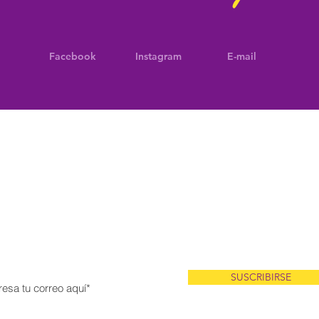
Facebook
Instagram
E-mail
¡No te pierdas de las últimas
noticias!
scríbete a mis noticias entérate antes que nadie sobre eventos,
productos a la venta y más!
SUSCRIBIRSE