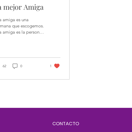
a mejor Amiga
a amiga es una
rmana que escogemos.
a amiga es la persona
 se convierte en
stra confidente. Una
iga sabe nuestros
retos....
62
0
1
CONTACTO